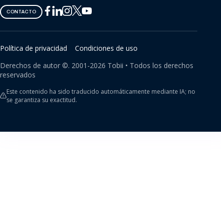
Tobii
Tobii
Tobii
Tobii
Tobii
CONTACTO
on
on
on
on
on
Twitter
Facebook
Linkedin
Instagram
Youtube
Política de privacidad
Condiciones de uso
Derechos de autor ©.
2001-
2026
Tobii •
Todos los derechos
reservados
Este contenido ha sido traducido automáticamente mediante IA; no
se garantiza su exactitud.