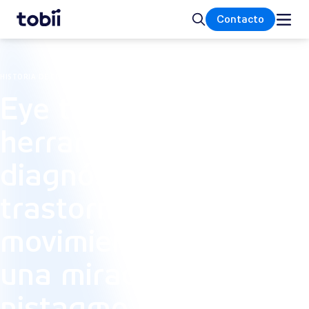
Inicio
Buscar
Contacto
HISTORIA DE CLIENTES
Eye tracking como
herramienta de
diagnóstico de los
trastornos del
movimiento ocular:
una mirada al
nistagmo