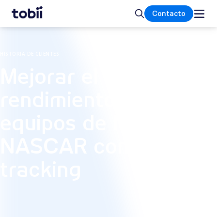
Inicio
Buscar
Contacto
HISTORIA DE CLIENTES
Mejorar el
rendimiento de los
equipos de la
NASCAR con eye
tracking