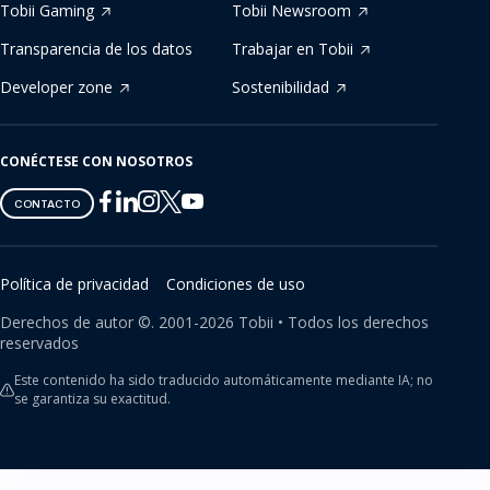
Tobii Gaming
Tobii Newsroom
Transparencia de los datos
Trabajar en Tobii
Developer zone
Sostenibilidad
CONÉCTESE CON NOSOTROS
Tobii
Tobii
Tobii
Tobii
Tobii
CONTACTO
on
on
on
on
on
Twitter
Facebook
Linkedin
Instagram
Youtube
Política de privacidad
Condiciones de uso
Derechos de autor ©.
2001-
2026
Tobii •
Todos los derechos
reservados
Este contenido ha sido traducido automáticamente mediante IA; no
se garantiza su exactitud.