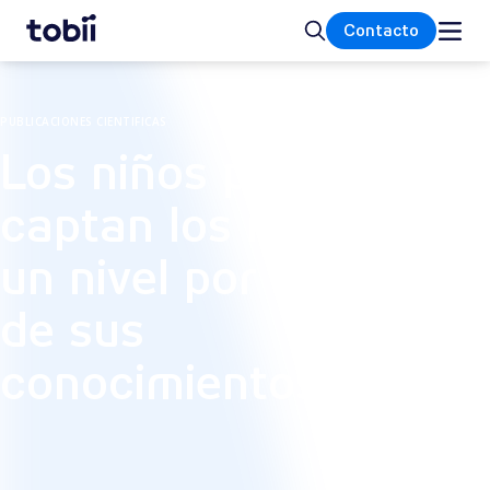
Inicio
Buscar
Contacto
PUBLICACIONES CIENTIFICAS
Los niños pequeños
captan los números
un nivel por encima
de sus
conocimientos