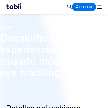
Inicio
Buscar
Contacto
WEBINAR
Desmitificar la
experiencia de
usuario móvil con
eye tracking