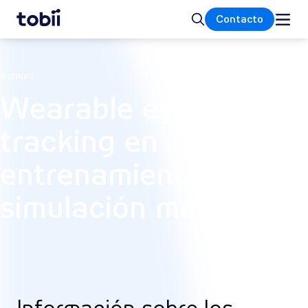
Inicio
Buscar
Contacto
WEBINAR
Wearable eye
tracking en
entrenamiento y
simulación médica