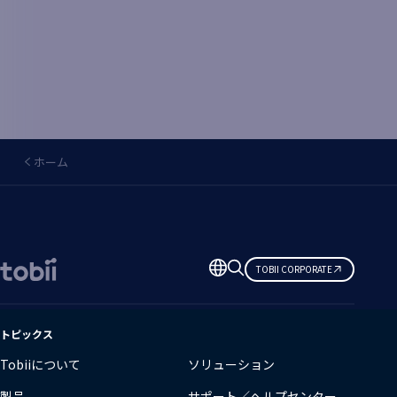
ホーム
言
TOBII CORPORATE
語
の
変
トピックス
更
Tobiiについて
ソリューション
製品
サポート／ヘルプセンター