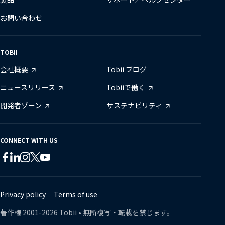
お問い合わせ
TOBII
会社概要
Tobii ブログ
ニュースリリース
Tobiiで働く
開発者ゾーン
サステナビリティ
CONNECT WITH US
Tobii
Tobii
Tobii
Tobii
Tobii
Tobii
on
on
on
on
on
on
Twitter
Facebook
Linkedin
Instagram
Youtube
Lin
Privacy policy
Terms of use
著作権
2001-
2026
Tobii •
無断複写・転載を禁じます。