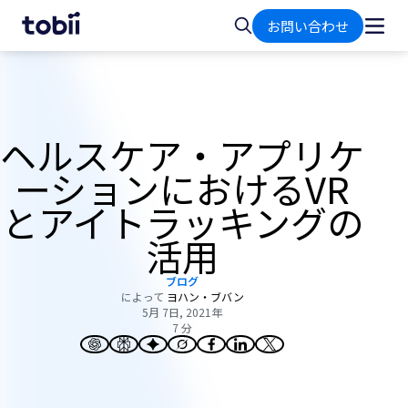
ホ
検
お問い合わせ
ー
索
ム
ヘルスケア・アプリケ
ーションにおけるVR
とアイトラッキングの
活用
ブログ
によって
ヨハン・ブバン
5月 7日, 2021年
7 分