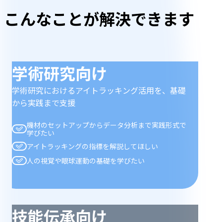
ん
こんなことが解決できます
な
こ
学術研究向け
と
学術研究におけるアイトラッキング活用を、基礎
が
から実践まで支援
解
機材のセットアップからデータ分析まで実践形式で
学びたい
決
アイトラッキングの指標を解説してほしい
人の視覚や眼球運動の基礎を学びたい
で
き
ま
技能伝承向け