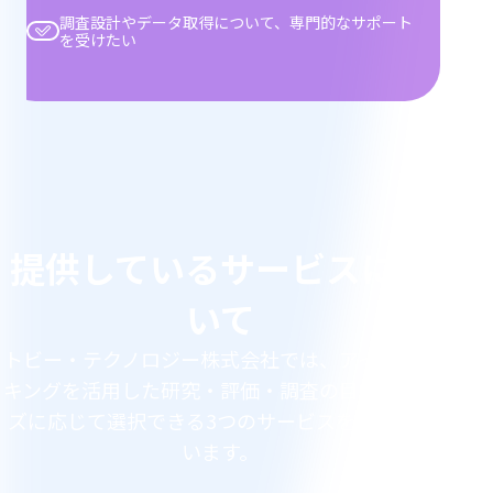
調査設計やデータ取得について、専門的なサポート
を受けたい
提
供
提供しているサービスにつ
し
いて
て
トビー・テクノロジー株式会社では、アイトラッ
い
キングを活用した研究・評価・調査の目的やニー
ズに応じて選択できる3つのサービスを提供して
る
います。
Step
1
of
3
: トレーニングコース