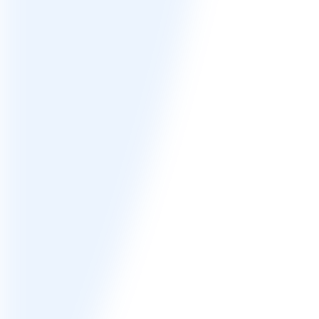
サ
ー
ビ
ス
に
つ
い
て