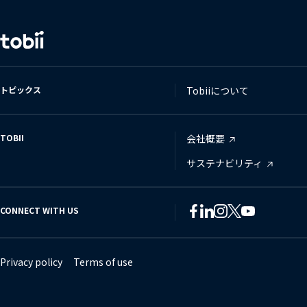
言
語
の
変
トピックス
Tobiiについて
更
TOBII
会社概要
サステナビリティ
CONNECT WITH US
Tobii
Tobii
Tobii
Tobii
Tobii
Tobii
on
on
on
on
on
on
Twitter
Facebook
Linkedin
Instagram
Youtube
Lin
Privacy policy
Terms of use