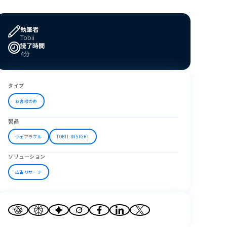
執筆者
Tobii
読了時間
4分
タイプ
お客様の声
製品
ウェアラブル
TOBII INSIGHT
ソリューション
広告リサーチ