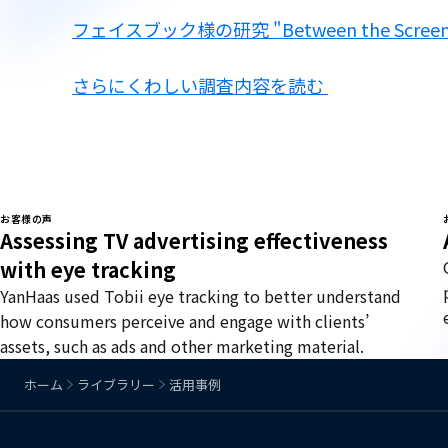
フェイスブック様の研究 "Between the Scree
さらにくわしい調査内容を読む
お客様の声
Assessing TV advertising effectiveness
with eye tracking
YanHaas used Tobii eye tracking to better understand
how consumers perceive and engage with clients’
assets, such as ads and other marketing material.
ホーム
ライブラリー
活用事例