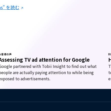
ns" を読む
お客様の声
B
Assessing TV ad attention for Google
H
Google partnered with Tobii Insight to find out what
T
people are actually paying attention to while being
t
exposed to advertisements.
e