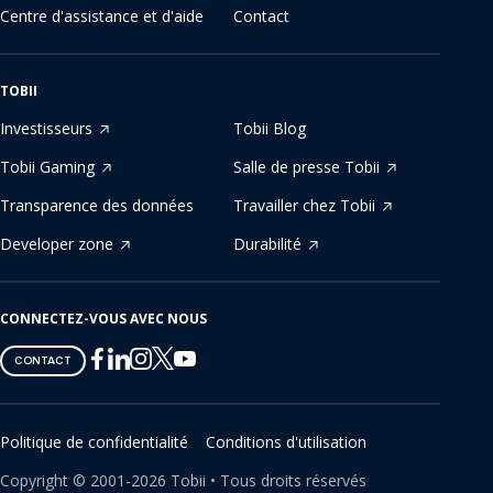
Centre d'assistance et d'aide
Contact
TOBII
Investisseurs
Tobii Blog
Tobii Gaming
Salle de presse Tobii
Transparence des données
Travailler chez Tobii
Developer zone
Durabilité
CONNECTEZ-VOUS AVEC NOUS
Tobii
Tobii
Tobii
Tobii
Tobii
CONTACT
on
on
on
on
on
Twitter
Facebook
Linkedin
Instagram
Youtube
Politique de confidentialité
Conditions d'utilisation
Copyright ©
2001-
2026
Tobii •
Tous droits réservés