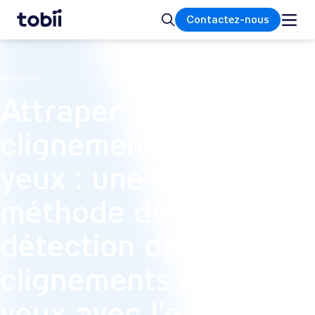
Accueil
Rechercher
Contactez-nous
WEBINAIRE
Attraper chaque
clignement des
yeux : une nouvelle
méthode de
détection des
clignements des
yeux avec l'eye