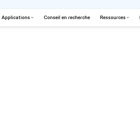
Applications
Conseil en recherche
Ressources
ous aider ?
 service sont toujours prêtes à
e tracker Tobii ou son
 étude de recherche, de
oduit de jeu Tobii, nous
e et veiller à ce que votre