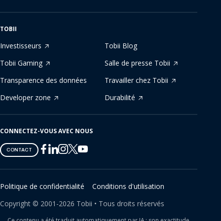
TOBII
Investisseurs
Tobii Blog
Tobii Gaming
Salle de presse Tobii
Transparence des données
Travailler chez Tobii
Developer zone
Durabilité
CONNECTEZ-VOUS AVEC NOUS
Tobii
Tobii
Tobii
Tobii
Tobii
CONTACT
on
on
on
on
on
Twitter
Facebook
Linkedin
Instagram
Youtube
Politique de confidentialité
Conditions d'utilisation
Copyright ©
2001-
2026
Tobii •
Tous droits réservés
Ce contenu a été traduit automatiquement par IA ; son exactitude