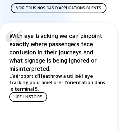
N
VOIR TOUS NOS CAS D'APPLICATIONS CLIENTS
o
“
s
With eye tracking we can pinpoint
c
exactly where passengers face
l
confusion in their journeys and
i
what signage is being ignored or
misinterpreted.
e
L'aéroport d'Heathrow a utilisé l'eye
n
tracking pour améliorer l'orientation dans
le terminal 5.
t
LIRE L'HISTOIRE
s