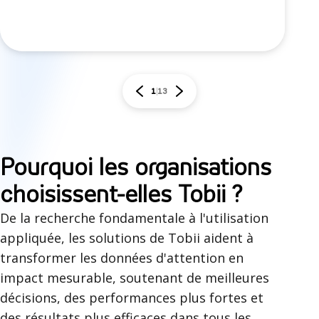
1
13
P
Pourquoi les organisations
o
choisissent-elles Tobii ?
u
De la recherche fondamentale à l'utilisation
appliquée, les solutions de Tobii aident à
r
transformer les données d'attention en
q
impact mesurable, soutenant de meilleures
u
décisions, des performances plus fortes et
des résultats plus efficaces dans tous les