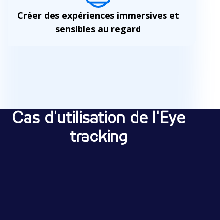
Créer des expériences immersives et
sensibles au regard
C
a
Cas d'utilisation de l'Eye
s
tracking
d
'
u
t
i
Évaluer les
Capturer les
Recherche
Etudes
Inspection
Orientation