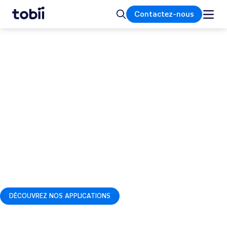
Accueil
Rechercher
Contactez-nous
Solutions et applications
d'eye tracking de Tobii
Explorez comment l'eye tracking de Tobii est
appliqué à travers la recherche, l'UX, la
formation, la santé, l'automobile et le
gaming. Découvrez des cas d'utilisation réels
et des cas d'applications Clients qui
transforment les données d'attention en
action.
DÉCOUVREZ NOS APPLICATIONS
CAS D'APPLICATIONS CLIENTS