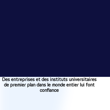
ou de
l'emballage.
d'évaluation
l'opérateur.
et de
EN SAVOIR
PLUS
EN SAVOIR
thérapie.
PLUS
EN
SAVOIR
PLUS
Des entreprises et des instituts universitaires
de premier plan dans le monde entier lui font
confiance