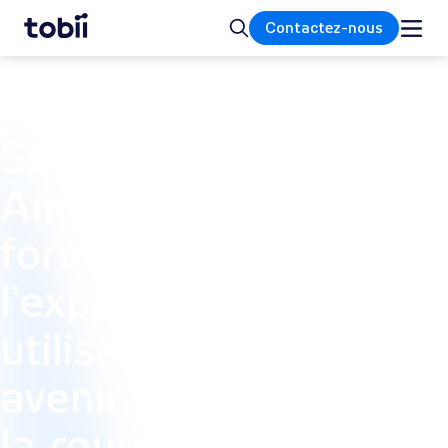
Accueil
Rechercher
Contactez-nous
ATELIER
Sécurité au volant :
Améliorer la
formation et
l'expérience des
utilisateurs pour un
avenir plus sûr sur
la route