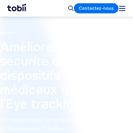
Accueil
Rechercher
Contactez-nous
WEBINAIRE
Améliorer la
sécurité des
dispositifs
médicaux grâce à
l'Eye tracking
Un webinaire sur la recherche à l'Université
du Massachusetts Amherst