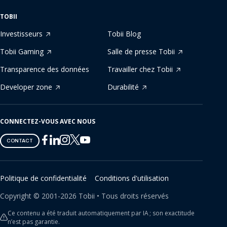
TOBII
Investisseurs
Tobii Blog
Tobii Gaming
Salle de presse Tobii
Transparence des données
Travailler chez Tobii
Developer zone
Durabilité
CONNECTEZ-VOUS AVEC NOUS
Tobii
Tobii
Tobii
Tobii
Tobii
CONTACT
on
on
on
on
on
Twitter
Facebook
Linkedin
Instagram
Youtube
Politique de confidentialité
Conditions d'utilisation
Copyright ©
2001-
2026
Tobii •
Tous droits réservés
Ce contenu a été traduit automatiquement par IA ; son exactitude
n’est pas garantie.