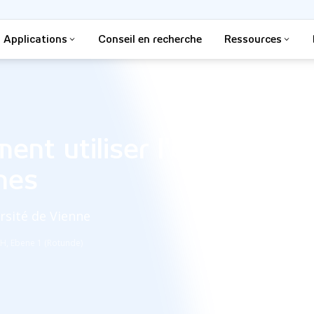
Applications
Conseil en recherche
Ressources
ent utiliser l'eye tracki
nes
ersité de Vienne
 H, Ebene 1 (Rotunde)