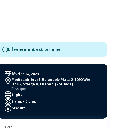
L'Événement est terminé.
février 24, 2023
MediaLab, Josef-Holaubek-Platz 2, 1090 Wien,
UZA 2, Stiege H, Ebene 1 (Rotunde)
Physique
English
9 a.m. - 5 p.m.
Gratuit
TYPE