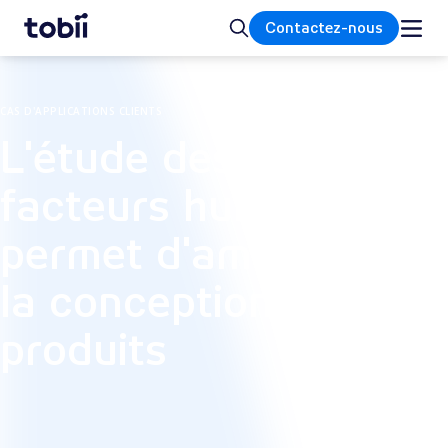
Accueil
Rechercher
Contactez-nous
CAS D'APPLICATIONS CLIENTS
L'étude des
facteurs humains
permet d'améliorer
la conception des
produits