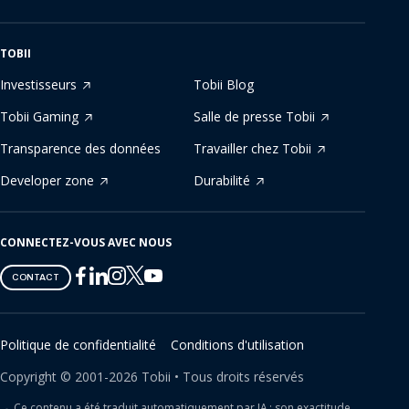
TOBII
Investisseurs
Tobii Blog
Tobii Gaming
Salle de presse Tobii
Transparence des données
Travailler chez Tobii
Developer zone
Durabilité
CONNECTEZ-VOUS AVEC NOUS
Tobii
Tobii
Tobii
Tobii
Tobii
CONTACT
on
on
on
on
on
Twitter
Facebook
Linkedin
Instagram
Youtube
Politique de confidentialité
Conditions d'utilisation
Copyright ©
2001-
2026
Tobii •
Tous droits réservés
Ce contenu a été traduit automatiquement par IA ; son exactitude