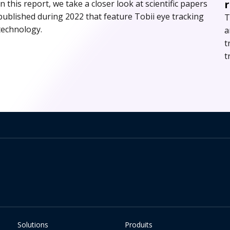
r
In this report, we take a closer look at scientific papers
published during 2022 that feature Tobii eye tracking
T
technology.
a
t
t
Solutions
Produits