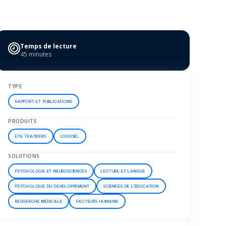
Temps de lecture
45 minutes
TYPE
RAPPORT ET PUBLICATIONS
PRODUITS
EYE TRACKERS
LOGICIEL
SOLUTIONS
PSYCHOLOGIE ET NEUROSCIENCES
LECTURE ET LANGUE
PSYCHOLOGIE DU DÉVELOPPEMENT
SCIENCES DE L'ÉDUCATION
RECHERCHE MÉDICALE
FACTEURS HUMAINS