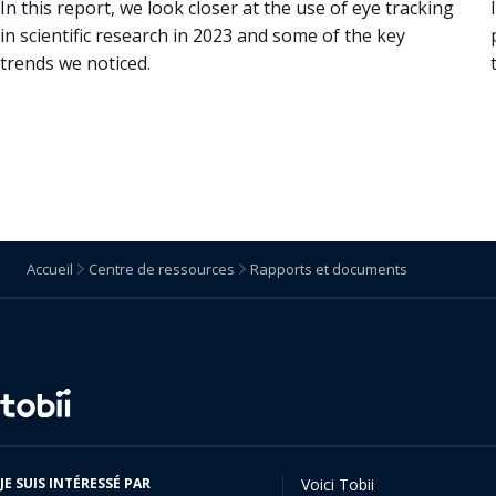
In this report, we look closer at the use of eye tracking
in scientific research in 2023 and some of the key
trends we noticed.
Accueil
Centre de ressources
Rapports et documents
Changer
de
langue
JE SUIS INTÉRESSÉ PAR
Voici Tobii