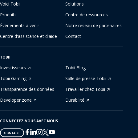
Voici Tobii
Solutions
Produits
Centre de ressources
Événements à venir
Notre réseau de partenaires
Centre d'assistance et d'aide
Contact
TOBII
Investisseurs
Tobii Blog
Tobii Gaming
Salle de presse Tobii
Transparence des données
Travailler chez Tobii
Developer zone
Durabilité
CONNECTEZ-VOUS AVEC NOUS
Tobii
Tobii
Tobii
Tobii
Tobii
CONTACT
on
on
on
on
on