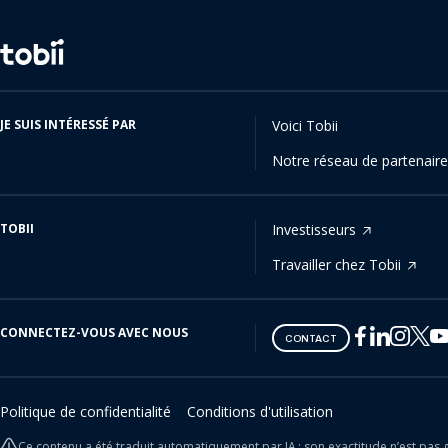
Changer
de
langue
JE SUIS INTÉRESSÉ PAR
Voici Tobii
Notre réseau de partenair
TOBII
Investisseurs
Travailler chez Tobii
CONNECTEZ-VOUS AVEC NOUS
Tobii
Tobii
Tobii
Tobii
Tobii
CONTACT
on
on
on
on
on
Twitter
Facebook
Linkedin
Instagram
Youtube
Politique de confidentialité
Conditions d'utilisation
Ce contenu a été traduit automatiquement par IA ; son exactitude n’est pas g