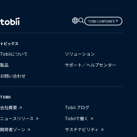
言
TOBII CORPORATE
語
の
変
トピックス
更
Tobiiについて
ソリューション
製品
サポート／ヘルプセンター
お問い合わせ
TOBII
会社概要
Tobii ブログ
ニュースリリース
Tobiiで働く
開発者ゾーン
サステナビリティ