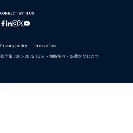
CONNECT WITH US
Tobii
Tobii
Tobii
Tobii
Tobii
Tobii
on
on
on
on
on
on
Twitter
Facebook
Linkedin
Instagram
Youtube
Lin
Privacy policy
Terms of use
著作権
2001-
2026
Tobii •
無断複写・転載を禁じます。