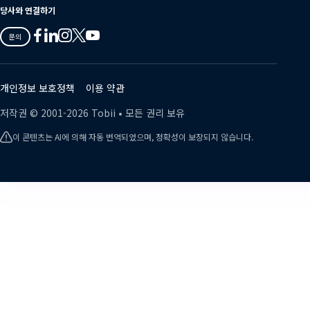
당사와 연결하기
Tobii
Tobii
Tobii
Tobii
Tobii
문의
on
on
on
on
on
Twitter
Facebook
Linkedin
Instagram
Youtube
개인정보 보호정책
이용 약관
저작권 ©
2001-
2026
Tobii •
모든 권리 보유
이 콘텐츠는 AI에 의해 자동 번역되었으며, 정확성이 보장되지 않습니다.