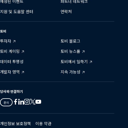
예정된 이벤트
파트너 네트워크
지원 및 도움말 센터
연락처
토비
투자자
토비 블로그
토비 게이밍
토비 뉴스룸
데이터 투명성
토비에서 일하기
개발자 영역
지속 가능성
당사와 연결하기
Tobii
Tobii
Tobii
Tobii
Tobii
문의
on
on
on
on
on
Twitter
Facebook
Linkedin
Instagram
Youtube
개인정보 보호정책
이용 약관