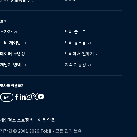
토비
투자자
토비 블로그
토비 게이밍
토비 뉴스룸
데이터 투명성
토비에서 일하기
개발자 영역
지속 가능성
당사와 연결하기
Tobii
Tobii
Tobii
Tobii
Tobii
문의
on
on
on
on
on
Twitter
Facebook
Linkedin
Instagram
Youtube
개인정보 보호정책
이용 약관
저작권 ©
2001-
2026
Tobii •
모든 권리 보유