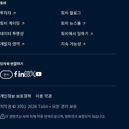
토비
투자자
토비 블로그
토비 게이밍
토비 뉴스룸
데이터 투명성
토비에서 일하기
개발자 영역
지속 가능성
당사와 연결하기
Tobii
Tobii
Tobii
Tobii
Tobii
문의
on
on
on
on
on
Twitter
Facebook
Linkedin
Instagram
Youtube
개인정보 보호정책
이용 약관
저작권 ©
2001-
2026
Tobii •
모든 권리 보유
이 콘텐츠는 AI에 의해 자동 번역되었으며, 정확성이 보장되지 않습니다.