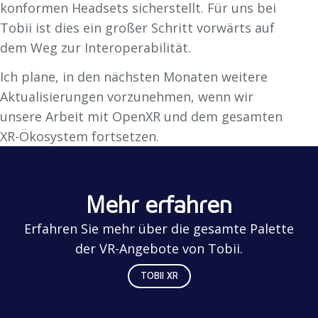
konformen Headsets sicherstellt. Für uns bei
Tobii ist dies ein großer Schritt vorwärts auf
dem Weg zur Interoperabilität.
Ich plane, in den nächsten Monaten weitere
Aktualisierungen vorzunehmen, wenn wir
unsere Arbeit mit OpenXR und dem gesamten
XR-Ökosystem fortsetzen.
Mehr erfahren
Erfahren Sie mehr über die gesamte Palette
der VR-Angebote von Tobii.
TOBII XR