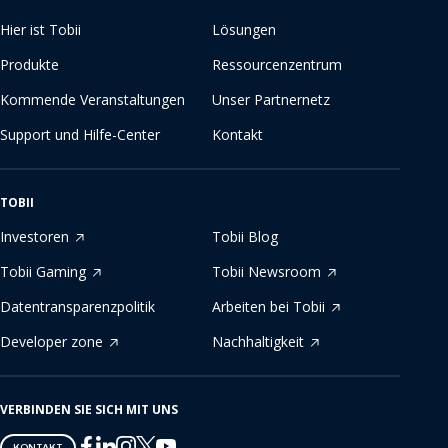
Hier ist Tobii
Lösungen
Produkte
Ressourcenzentrum
Kommende Veranstaltungen
Unser Partnernetz
Support und Hilfe-Center
Kontakt
TOBII
Investoren
Tobii Blog
Tobii Gaming
Tobii Newsroom
Datentransparenzpolitik
Arbeiten bei Tobii
Developer zone
Nachhaltigkeit
VERBINDEN SIE SICH MIT UNS
Tobii
Tobii
Tobii
Tobii
Tobii
KONTAKT