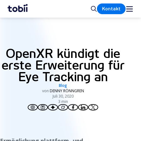
Startseite
Suche
Kontakt
OpenXR kündigt die
erste Erweiterung für
Eye Tracking an
Blog
von
DENNY RÖNNGREN
Juli 30, 2020
3 min
Ermöglichung plattform- und