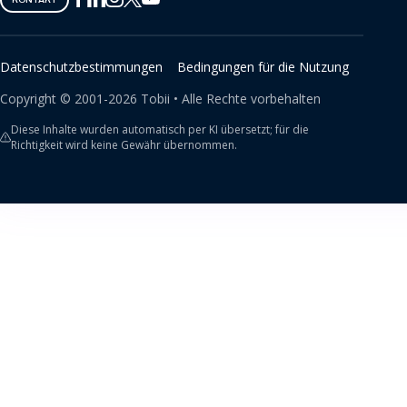
on
on
on
on
on
Twitter
Facebook
Linkedin
Instagram
Youtube
Datenschutzbestimmungen
Bedingungen für die Nutzung
Copyright ©
2001-
2026
Tobii •
Alle Rechte vorbehalten
Diese Inhalte wurden automatisch per KI übersetzt; für die
Richtigkeit wird keine Gewähr übernommen.