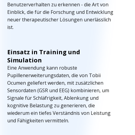
Benutzerverhalten zu erkennen - die Art von
e
Einblick, die für die Forschung und Entwicklung
n
neuer therapeutischer Lösungen unerlässlich
ist.
d
u
Einsatz in Training und
n
Simulation
g
Eine Anwendung kann robuste
Pupillenerweiterungsdaten, die von Tobii
e
Ocumen geliefert werden, mit zusätzlichen
n
Sensordaten (GSR und EEG) kombinieren, um
Signale für Schläfrigkeit, Ablenkung und
kognitive Belastung zu generieren, die
wiederum ein tiefes Verständnis von Leistung
und Fähigkeiten vermitteln.