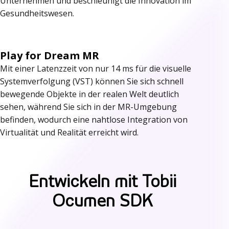
Unternehmen und beschleunigt die Innovation im
t
Gesundheitswesen.
z
t
Play for Dream MR
e
Mit einer Latenzzeit von nur 14 ms für die visuelle
H
Systemverfolgung (VST) können Sie sich schnell
bewegende Objekte in der realen Welt deutlich
e
sehen, während Sie sich in der MR-Umgebung
a
befinden, wodurch eine nahtlose Integration von
Virtualität und Realität erreicht wird.
d
s
e
Entwickeln mit Tobii
t
Ocumen SDK
s