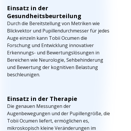
m
Einsatz in der
Gesundheitsbeurteilung
e
Durch die Bereitstellung von Metriken wie
r
Blickvektor und Pupillendurchmesser für jedes
z
Auge einzeln kann Tobii Ocumen die
Forschung und Entwicklung innovativer
i
Erkennungs- und Bewertungslösungen in
e
Bereichen wie Neurologie, Sehbehinderung
und Bewertung der kognitiven Belastung
l
beschleunigen.
l
e
Einsatz in der Therapie
A
Die genauen Messungen der
Augenbewegungen und der Pupillengröße, die
n
Tobii Ocumen liefert, ermöglichen es,
w
mikroskopisch kleine Veränderungen im