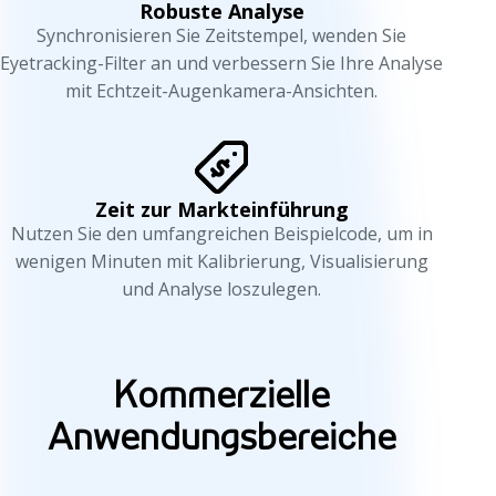
Robuste Analyse
i
Synchronisieren Sie Zeitstempel, wenden Sie
Eyetracking-Filter an und verbessern Sie Ihre Analyse
O
mit Echtzeit-Augenkamera-Ansichten.
c
u
m
Zeit zur Markteinführung
Nutzen Sie den umfangreichen Beispielcode, um in
e
wenigen Minuten mit Kalibrierung, Visualisierung
n
und Analyse loszulegen.
K
Kommerzielle
o
Anwendungsbereiche
m