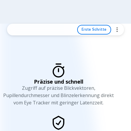
Erste Schritte
W
a
r
u
Präzise und schnell
m
Zugriff auf präzise Blickvektoren,
T
Pupillendurchmesser und Blinzelerkennung direkt
vom Eye Tracker mit geringer Latenzzeit.
o
b
i