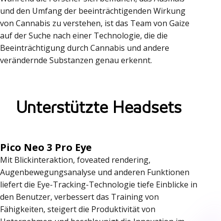
und den Umfang der beeinträchtigenden Wirkung
von Cannabis zu verstehen, ist das Team von Gaize
auf der Suche nach einer Technologie, die die
Beeinträchtigung durch Cannabis und andere
verändernde Substanzen genau erkennt.
U
n
Unterstützte Headsets
t
e
Pico Neo 3 Pro Eye
r
Mit Blickinteraktion, foveated rendering,
s
Augenbewegungsanalyse und anderen Funktionen
t
liefert die Eye-Tracking-Technologie tiefe Einblicke in
den Benutzer, verbessert das Training von
ü
Fähigkeiten, steigert die Produktivität von