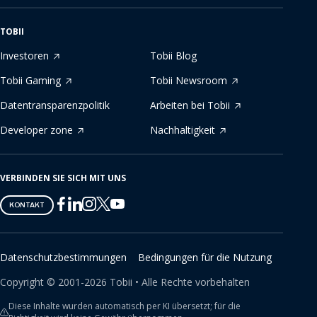
TOBII
Investoren
Tobii Blog
Tobii Gaming
Tobii Newsroom
Datentransparenzpolitik
Arbeiten bei Tobii
Developer zone
Nachhaltigkeit
VERBINDEN SIE SICH MIT UNS
Tobii
Tobii
Tobii
Tobii
Tobii
KONTAKT
on
on
on
on
on
Twitter
Facebook
Linkedin
Instagram
Youtube
Datenschutzbestimmungen
Bedingungen für die Nutzung
Copyright ©
2001-
2026
Tobii •
Alle Rechte vorbehalten
Diese Inhalte wurden automatisch per KI übersetzt; für die