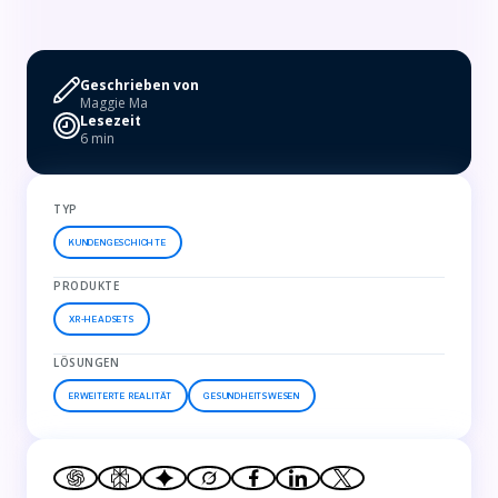
Geschrieben von
Maggie Ma
Lesezeit
6 min
TYP
KUNDENGESCHICHTE
PRODUKTE
XR-HEADSETS
LÖSUNGEN
ERWEITERTE REALITÄT
GESUNDHEITSWESEN