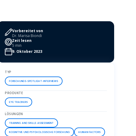
Vorbereitet von
Dr. Marisa Biondi
Zeit lesen
5 min
9. Oktober 2023
TYP
FORSCHUNGS-SPOTLIGHT-INTERVIEWS
PRODUKTE
EYE TRACKERS
LÖSUNGEN
TRAINING AND SKILLS ASSESSMENT
KOGNITIVE UND PSYCHOLOGISCHE FORSCHUNG
HUMAN FACTORS