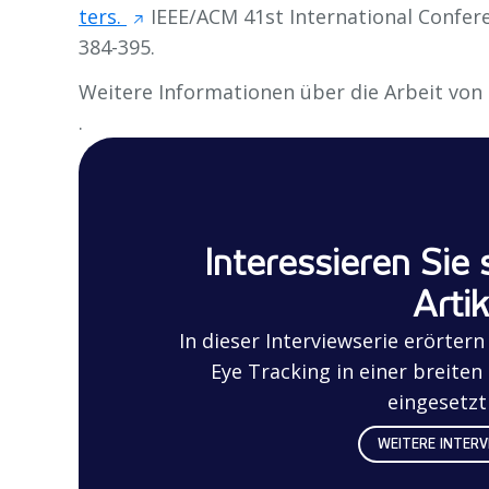
ters.
IEEE/ACM 41st International Confere
384-395.
Weitere Informationen über die Arbeit von D
.
Interessieren Sie 
Artik
In dieser Interviewserie erörter
Eye Tracking in einer breite
eingesetzt
WEITERE INTERV