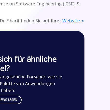
nce on Software Engineering (ICSE), S.
r. Sharif finden Sie auf ihrer
Website
sich für ähnliche
el?
n angesehene Forscher, wie sie
n Palette von Anwendungen
 haben.
IEWS LESEN