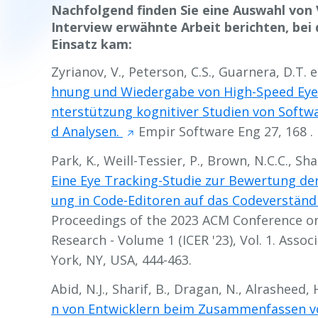
Nachfolgend finden Sie eine Auswahl von 
Interview erwähnte Arbeit berichten, bei
Einsatz kam:
Zyrianov, V., Peterson, C.S., Guarnera, D.T.
e
hnung und Wiedergabe von High-Speed Eye 
nterstützung kognitiver Studien von Softw
d Analysen.
Empir Software Eng
27, 168 .
Park, K., Weill-Tessier, P., Brown, N.C.C., Shar
Eine Eye Tracking-Studie zur Bewertung de
ung in Code-Editoren auf das Codeverstän
Proceedings of the 2023 ACM Conference o
Research - Volume 1 (ICER '23), Vol. 1. Ass
York, NY, USA, 444-463.
Abid, N.J., Sharif, B., Dragan, N., Alrasheed, H
n von Entwicklern beim Zusammenfassen vo