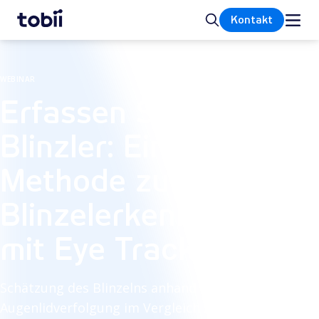
Startseite
Suche
Kontakt
WEBINAR
Erfassen Sie jeden
Blinzler: Eine neue
Methode zur
Blinzelerkennung
mit Eye Tracking
Schätzung des Blinzelns anhand der
Augenlidverfolgung im Vergleich zum