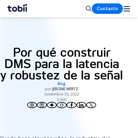
Inicio
Buscar
Contacto
Por qué construir
DMS para la latencia
y robustez de la señal
Blog
por
JEROME WERTZ
noviembre 30, 2022
2 min