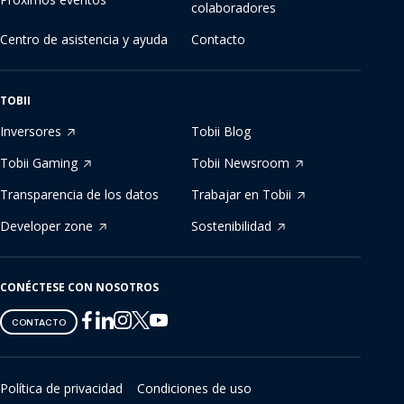
colaboradores
Centro de asistencia y ayuda
Contacto
TOBII
Inversores
Tobii Blog
Tobii Gaming
Tobii Newsroom
Transparencia de los datos
Trabajar en Tobii
Developer zone
Sostenibilidad
CONÉCTESE CON NOSOTROS
Tobii
Tobii
Tobii
Tobii
Tobii
CONTACTO
on
on
on
on
on
Twitter
Facebook
Linkedin
Instagram
Youtube
Política de privacidad
Condiciones de uso