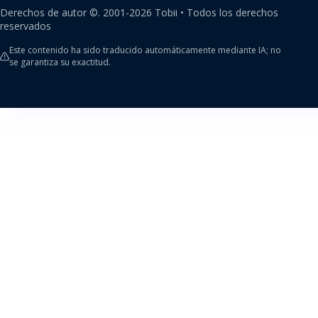
Derechos de autor ©.
2001-
2026
Tobii •
Todos los derechos
reservados
Este contenido ha sido traducido automáticamente mediante IA; no
se garantiza su exactitud.