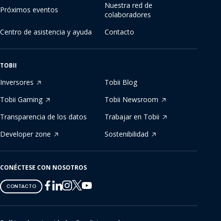
Nuestra red de
Próximos eventos
colaboradores
Centro de asistencia y ayuda
Contacto
TOBII
Inversores
Tobii Blog
Tobii Gaming
Tobii Newsroom
Transparencia de los datos
Trabajar en Tobii
Developer zone
Sostenibilidad
CONÉCTESE CON NOSOTROS
Tobii
Tobii
Tobii
Tobii
Tobii
CONTACTO
on
on
on
on
on
Twitter
Facebook
Linkedin
Instagram
Youtube