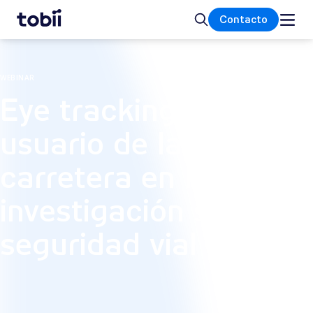
Inicio
Buscar
Contacto
WEBINAR
Eye tracking del
usuario de la
carretera en la
investigación sobre
seguridad vial