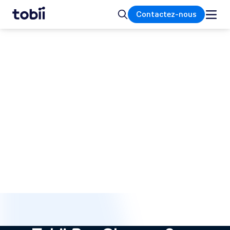
Accueil
Rechercher
Contactez-nous
QUESTIONS FRÉQUEMMENT POSÉES
Eye trackers portables
Nous avons répondu aux questions les plus
fréquemment posées sur nos Eye trackers
portables, notamment en ce qui concerne la
mise en place de la recherche, notre logiciel,
l'achat, les délais de livraison, la garantie, la
transparence des données et l'assistance.