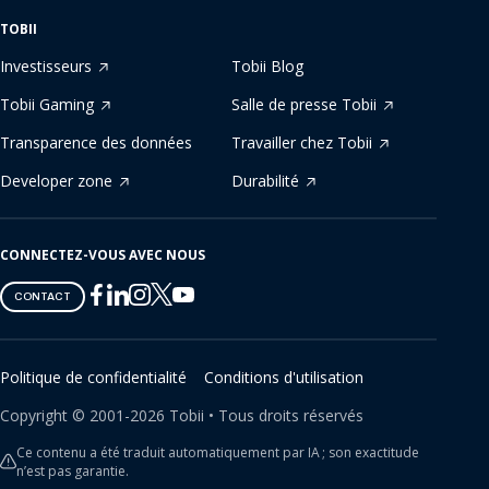
TOBII
Investisseurs
Tobii Blog
Tobii Gaming
Salle de presse Tobii
Transparence des données
Travailler chez Tobii
Developer zone
Durabilité
CONNECTEZ-VOUS AVEC NOUS
Tobii
Tobii
Tobii
Tobii
Tobii
CONTACT
on
on
on
on
on
Twitter
Facebook
Linkedin
Instagram
Youtube
Politique de confidentialité
Conditions d'utilisation
Copyright ©
2001-
2026
Tobii •
Tous droits réservés
Ce contenu a été traduit automatiquement par IA ; son exactitude
n’est pas garantie.