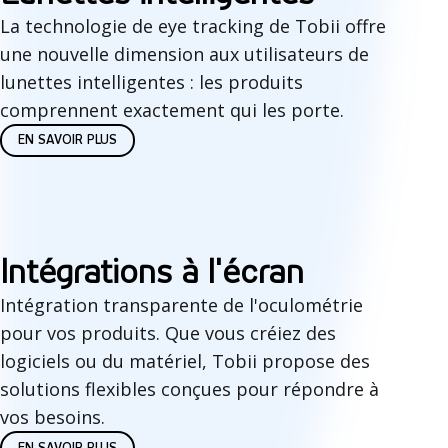
i
La technologie de eye tracking de Tobii offre
une nouvelle dimension aux utilisateurs de
e
lunettes intelligentes : les produits
X
comprennent exactement qui les porte.
R
EN SAVOIR PLUS
I
Intégrations à l'écran
n
Intégration transparente de l'oculométrie
pour vos produits. Que vous créiez des
t
logiciels ou du matériel, Tobii propose des
é
solutions flexibles conçues pour répondre à
g
vos besoins.
EN SAVOIR PLUS