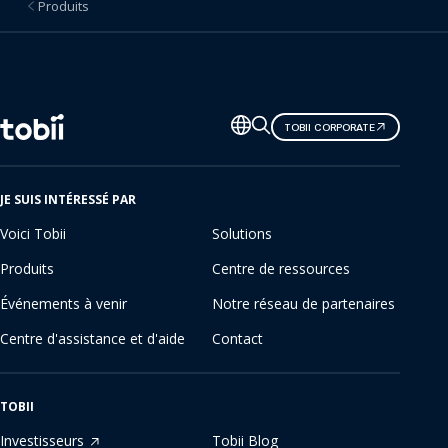
Produits
l
o
g
Changer
TOBII CORPORATE
i
de
langue
c
JE SUIS INTÉRESSÉ PAR
i
Voici Tobii
Solutions
e
Produits
Centre de ressources
l
Événements à venir
Notre réseau de partenaires
Centre d'assistance et d'aide
Contact
TOBII
Investisseurs
Tobii Blog