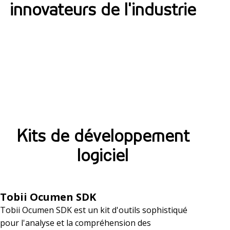
innovateurs de l'industrie
o
p
r
i
é
K
t
i
é
Kits de développement
t
i
logiciel
s
n
d
t
Tobii Ocumen SDK
e
e
Tobii Ocumen SDK est un kit d'outils sophistiqué
d
pour l'analyse et la compréhension des
l