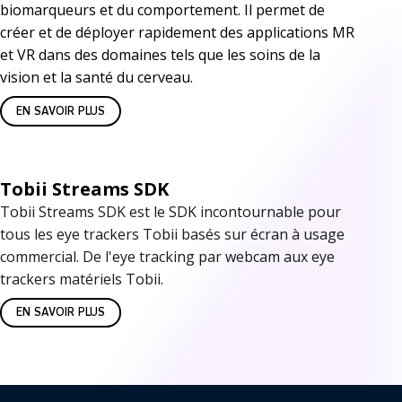
é
biomarqueurs et du comportement. Il permet de
l
créer et de déployer rapidement des applications MR
v
et VR dans des domaines tels que les soins de la
e
vision et la santé du cerveau.
e
c
l
EN SAVOIR PLUS
t
o
u
p
Tobii Streams SDK
e
Tobii Streams SDK est le SDK incontournable pour
p
l
tous les eye trackers Tobii basés sur écran à usage
e
commercial. De l'eye tracking par webcam aux eye
l
trackers matériels Tobii.
m
e
EN SAVOIR PLUS
e
n
t