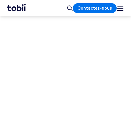
Accueil
Rechercher
Contactez-nous
INTÉGRATIONS
Favorisez l'innovation,
optimisez votre produit et
transformez votre
entreprise
Exploitez la puissance de la technologie de
suivi oculaire avancée de Tobii. Favorisez
l'innovation, optimisez votre produit et
transformez votre entreprise grâce à une
précision inégalée et à une intégration
transparente.