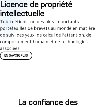
L
Licence de propriété
r
l
i
intellectuelle
a
e
c
Tobii détient l'un des plus importants
n
n
portefeuilles de brevets au monde en matière
e
t
de suivi des yeux, de calcul de l'attention, de
n
i
comportement humain et de technologies
c
associées.
l
EN SAVOIR PLUS
e
l
s
e
d
s
e
p
La confiance des
r