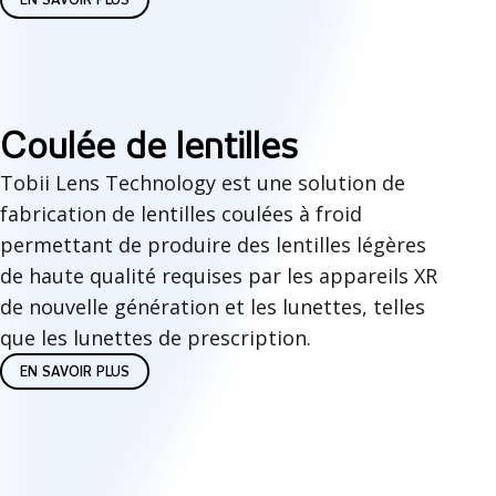
r
a
t
i
M
Coulée de lentilles
o
o
Tobii Lens Technology est une solution de
fabrication de lentilles coulées à froid
n
u
permettant de produire des lentilles légères
s
l
de haute qualité requises par les appareils XR
à
a
de nouvelle génération et les lunettes, telles
que les lunettes de prescription.
l
g
EN SAVOIR PLUS
'
e
é
d
c
e