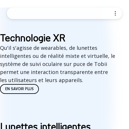
T
Technologie XR
e
Qu'il s'agisse de wearables, de lunettes
intelligentes ou de réalité mixte et virtuelle, le
c
système de suivi oculaire sur puce de Tobii
h
permet une interaction transparente entre
n
les utilisateurs et leurs appareils.
EN SAVOIR PLUS
o
l
o
g
Lunettes intelligentes