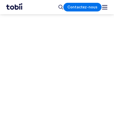
Accueil
Rechercher
Contactez-nous
TOBII
Licences de propriété
intellectuelle
Tobii détient l'un des plus importants
portefeuilles de brevets au monde en matière
de suivi des yeux, de calcul de l'attention, de
comportement humain et de technologies
associées. Notre portefeuille de brevets
comprend plus de 1000 brevets et demandes
de brevets dans le monde entier, dont plus de
200 brevets américains.