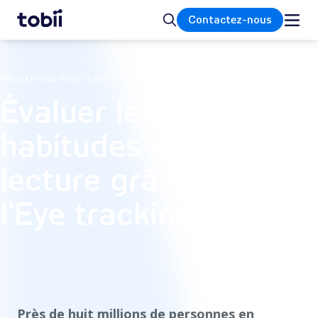
Accueil
Rechercher
Contactez-nous
CAS D'APPLICATIONS CLIENTS
Évaluer les
habitudes de
lecture grâce à
l'Eye tracking
Près de huit millions de personnes en