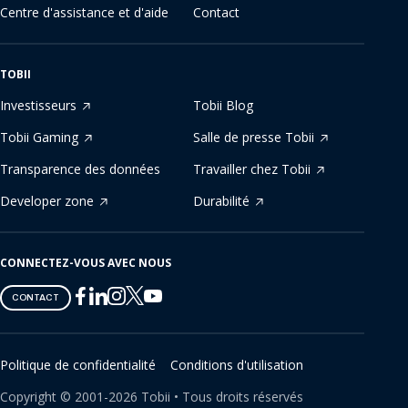
Centre d'assistance et d'aide
Contact
TOBII
Investisseurs
Tobii Blog
Tobii Gaming
Salle de presse Tobii
Transparence des données
Travailler chez Tobii
Developer zone
Durabilité
CONNECTEZ-VOUS AVEC NOUS
Tobii
Tobii
Tobii
Tobii
Tobii
CONTACT
on
on
on
on
on
Twitter
Facebook
Linkedin
Instagram
Youtube
Politique de confidentialité
Conditions d'utilisation
Copyright ©
2001-
2026
Tobii •
Tous droits réservés