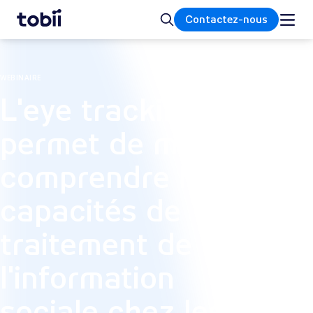
Accueil
Rechercher
Contactez-nous
WEBINAIRE
L'eye tracking
permet de mieux
comprendre les
capacités de
traitement de
l'information
sociale chez les