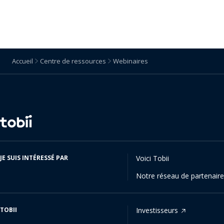
Accueil
Centre de ressources
Webinaires
Changer
de
langue
JE SUIS INTÉRESSÉ PAR
Voici Tobii
Notre réseau de partenair
TOBII
Investisseurs