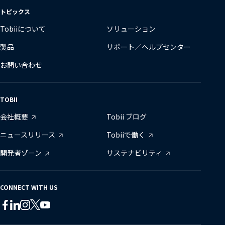
変
トピックス
更
Tobiiについて
ソリューション
製品
サポート／ヘルプセンター
お問い合わせ
TOBII
会社概要
Tobii ブログ
ニュースリリース
Tobiiで働く
開発者ゾーン
サステナビリティ
CONNECT WITH US
Tobii
Tobii
Tobii
Tobii
Tobii
Tobii
on
on
on
on
on
on
Twitter
Facebook
Linkedin
Instagram
Youtube