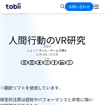
ホ
検
お問い合わせ
ー
索
ム
人間行動のVR研究
ブログ
によって
ティム・ホームズ博士
11月 8日, 2019年
5 分
※翻訳ソフトを使用しています。
視覚的注意は認知やパフォーマンスと非常に強い