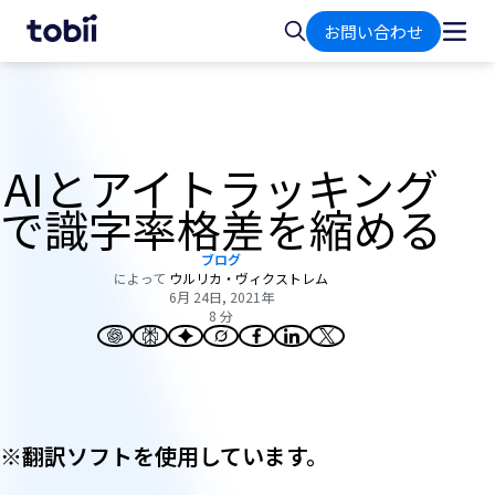
ホ
検
お問い合わせ
ー
索
ム
AIとアイトラッキング
で識字率格差を縮める
ブログ
によって
ウルリカ・ヴィクストレム
6月 24日, 2021年
8 分
※翻訳ソフトを使用しています。