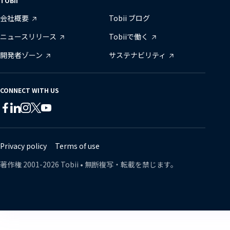
TOBII
会社概要
Tobii ブログ
ニュースリリース
Tobiiで働く
開発者ゾーン
サステナビリティ
CONNECT WITH US
Tobii
Tobii
Tobii
Tobii
Tobii
Tobii
on
on
on
on
on
on
Twitter
Facebook
Linkedin
Instagram
Youtube
Lin
Privacy policy
Terms of use
著作権
2001-
2026
Tobii •
無断複写・転載を禁じます。