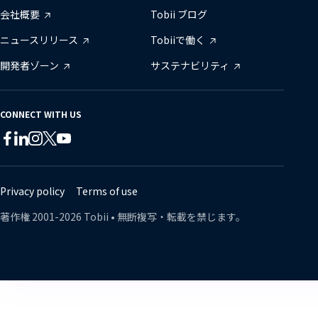
会社概要
Tobii ブログ
ニュースリリース
Tobiiで働く
開発者ゾーン
サステナビリティ
CONNECT WITH US
Tobii
Tobii
Tobii
Tobii
Tobii
Tobii
on
on
on
on
on
on
Twitter
Facebook
Linkedin
Instagram
Youtube
Lin
Privacy policy
Terms of use
著作権
2001-
2026
Tobii •
無断複写・転載を禁じます。