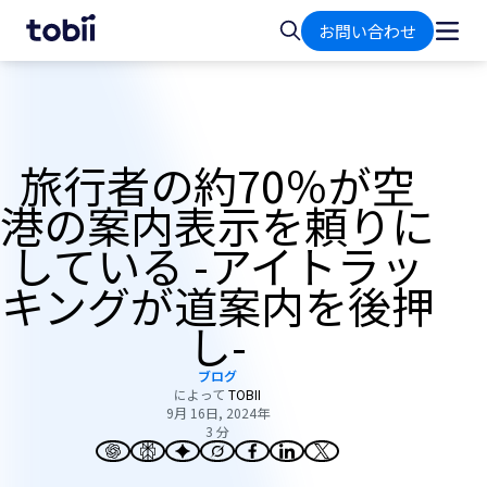
ホ
検
お問い合わせ
ー
索
ム
旅行者の約70％が空
港の案内表示を頼りに
している -アイトラッ
キングが道案内を後押
し-
ブログ
によって
TOBII
9月 16日, 2024年
3 分