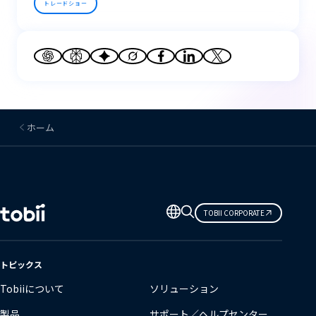
トレードショー
ホーム
言
TOBII CORPORATE
語
の
変
トピックス
更
Tobiiについて
ソリューション
製品
サポート／ヘルプセンター