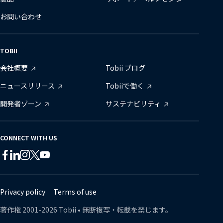
お問い合わせ
TOBII
会社概要
Tobii ブログ
ニュースリリース
Tobiiで働く
開発者ゾーン
サステナビリティ
CONNECT WITH US
Tobii
Tobii
Tobii
Tobii
Tobii
Tobii
on
on
on
on
on
on
Twitter
Facebook
Linkedin
Instagram
Youtube
Lin
Privacy policy
Terms of use
著作権
2001-
2026
Tobii •
無断複写・転載を禁じます。