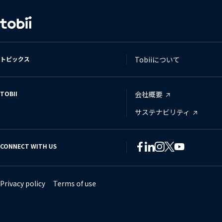
言
語
の
変
トピックス
Tobiiについて
更
TOBII
会社概要
サステナビリティ
CONNECT WITH US
Tobii
Tobii
Tobii
Tobii
Tobii
Tobii
on
on
on
on
on
on
Twitter
Facebook
Linkedin
Instagram
Youtube
Lin
Privacy policy
Terms of use