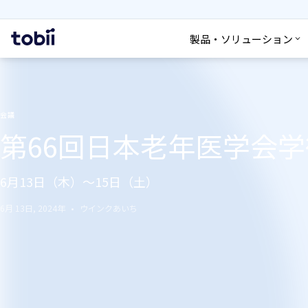
検索
ホ
製品・ソリューション
ー
ム
会議
第66回日本老年医学会
6月13日（木）～15日（土）
6月 13日, 2024年
ウインクあいち