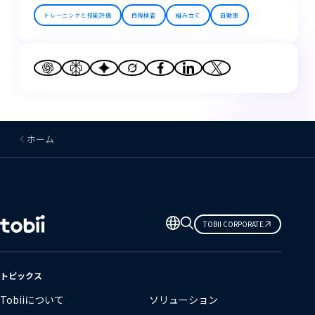
トレーニングと技能評価
目視検査
組み立て
自動車
ホーム
言
TOBII CORPORATE
語
の
変
トピックス
更
Tobiiについて
ソリューション