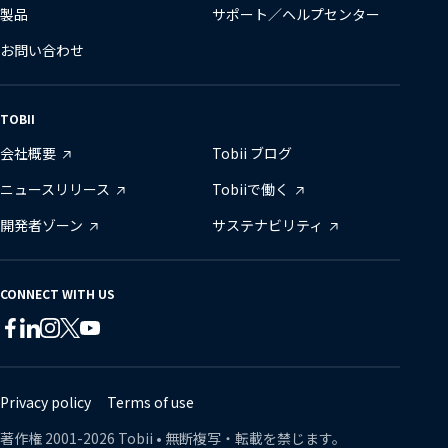
製品
サポート／ヘルプセンター
お問い合わせ
TOBII
会社概要
Tobii ブログ
ニュースリリース
Tobiiで働く
開発者ゾーン
サステナビリティ
CONNECT WITH US
Tobii
Tobii
Tobii
Tobii
Tobii
Tobii
on
on
on
on
on
on
Twitter
Facebook
Linkedin
Instagram
Youtube
Lin
Privacy policy
Terms of use
著作権
2001-
2026
Tobii •
無断複写・転載を禁じます。