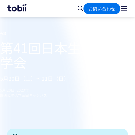
ホ
検
お問い合わせ
ー
索
ム
会議
第41回日本生理心理
学会
5月20日（土）〜21日（日）
5月 20日, 2023年
慶應義塾大学三田キャンパス