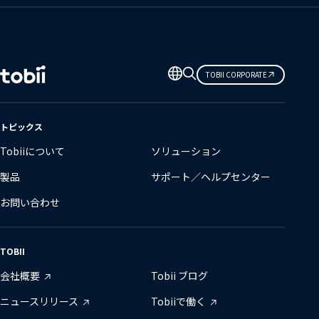
言
TOBII CORPORATE
語
の
変
トピックス
更
Tobiiについて
ソリューション
製品
サポート／ヘルプセンター
お問い合わせ
TOBII
会社概要
Tobii ブログ
ニュースリリース
Tobiiで働く