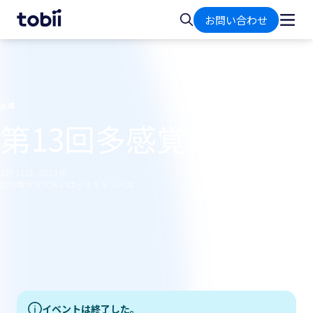
ホ
検
お問い合わせ
ー
索
ム
会議
第13回多感覚研究会
2月 18日, 2023年
立命館大学大阪いばらきキャンパス
イベントは終了した。