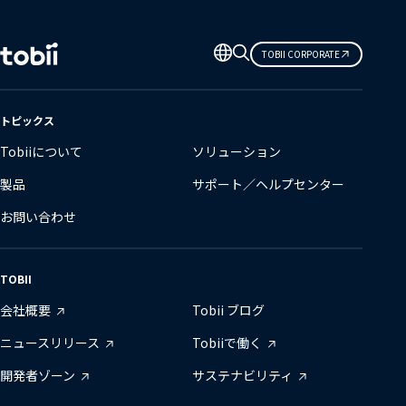
言
TOBII CORPORATE
語
の
変
トピックス
更
Tobiiについて
ソリューション
製品
サポート／ヘルプセンター
お問い合わせ
TOBII
会社概要
Tobii ブログ
ニュースリリース
Tobiiで働く
開発者ゾーン
サステナビリティ