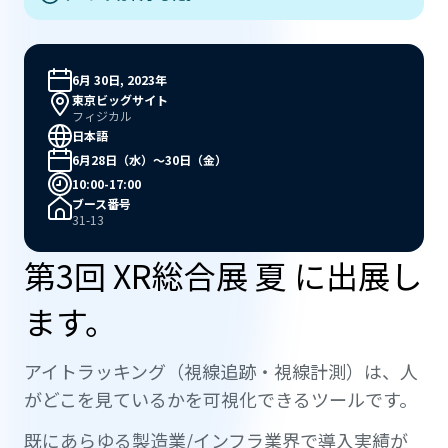
6月 30日, 2023年
東京ビッグサイト
フィジカル
日本語
6月28日（水）～30日（金）
10:00-17:00
ブース番号
31-13
第3回 XR総合展 夏 に出展し
ます。
アイトラッキング（視線追跡・視線計測）は、人
がどこを見ているかを可視化できるツールです。
既にあらゆる製造業/インフラ業界で導入実績が