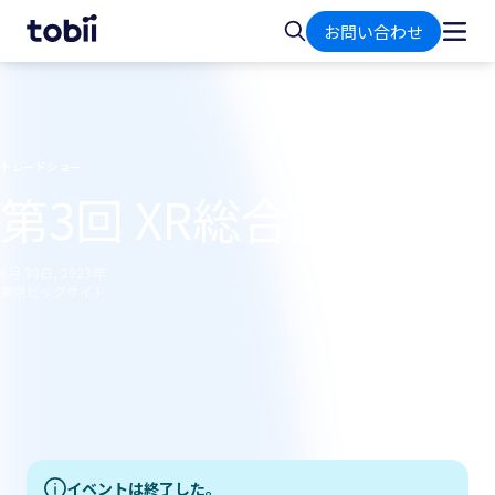
ホ
検
お問い合わせ
ー
索
ム
トレードショー
第3回 XR総合展 夏
6月 30日, 2023年
東京ビッグサイト
イベントは終了した。