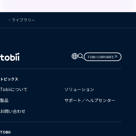
ライブラリー
言
TOBII CORPORATE
語
の
変
トピックス
更
Tobiiについて
ソリューション
製品
サポート／ヘルプセンター
お問い合わせ
TOBII