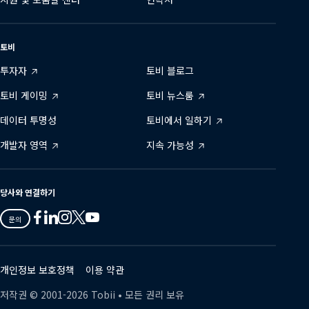
토비
투자자
토비 블로그
토비 게이밍
토비 뉴스룸
데이터 투명성
토비에서 일하기
개발자 영역
지속 가능성
당사와 연결하기
Tobii
Tobii
Tobii
Tobii
Tobii
문의
on
on
on
on
on
Twitter
Facebook
Linkedin
Instagram
Youtube
개인정보 보호정책
이용 약관
저작권 ©
2001-
2026
Tobii •
모든 권리 보유