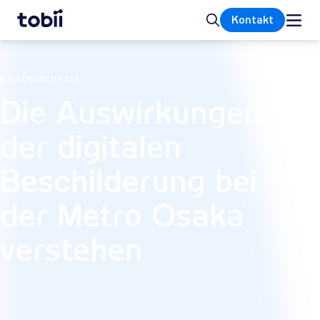
Startseite
Suche
Kontakt
KUNDENGESCHICHTE
Die Auswirkungen
der digitalen
Beschilderung bei
der Metro Osaka
verstehen