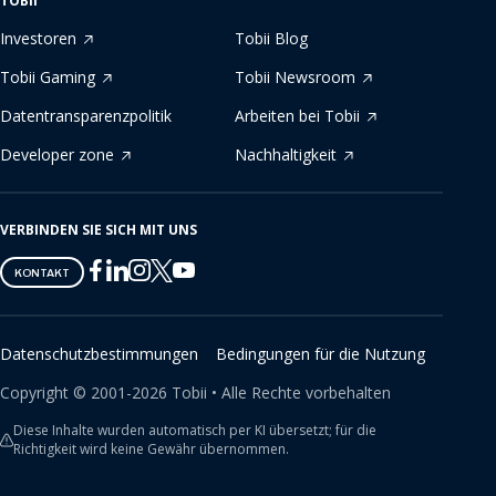
TOBII
Investoren
Tobii Blog
Tobii Gaming
Tobii Newsroom
Datentransparenzpolitik
Arbeiten bei Tobii
Developer zone
Nachhaltigkeit
VERBINDEN SIE SICH MIT UNS
Tobii
Tobii
Tobii
Tobii
Tobii
KONTAKT
on
on
on
on
on
Twitter
Facebook
Linkedin
Instagram
Youtube
Datenschutzbestimmungen
Bedingungen für die Nutzung
Copyright ©
2001-
2026
Tobii •
Alle Rechte vorbehalten
Diese Inhalte wurden automatisch per KI übersetzt; für die
Richtigkeit wird keine Gewähr übernommen.