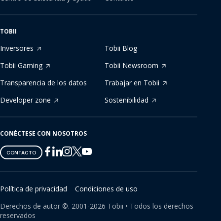
TOBII
Inversores
Tobii Blog
Tobii Gaming
Tobii Newsroom
Transparencia de los datos
Trabajar en Tobii
Developer zone
Sostenibilidad
CONÉCTESE CON NOSOTROS
Tobii
Tobii
Tobii
Tobii
Tobii
CONTACTO
on
on
on
on
on
Twitter
Facebook
Linkedin
Instagram
Youtube
Política de privacidad
Condiciones de uso
Derechos de autor ©.
2001-
2026
Tobii •
Todos los derechos
reservados