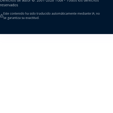
Derechos de autor ©.
2001-
2026
Tobii •
Todos los derechos
reservados
Este contenido ha sido traducido automáticamente mediante IA; no
se garantiza su exactitud.