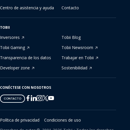
Centro de asistencia y ayuda
Contacto
TOBII
Inversores
Tobii Blog
Tobii Gaming
Tobii Newsroom
Transparencia de los datos
Trabajar en Tobii
Developer zone
Sostenibilidad
CONÉCTESE CON NOSOTROS
Tobii
Tobii
Tobii
Tobii
Tobii
CONTACTO
on
on
on
on
on
Twitter
Facebook
Linkedin
Instagram
Youtube
Política de privacidad
Condiciones de uso